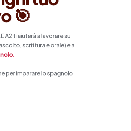
vo
🎯
 A2 ti aiuterà a lavorare su
, ascolto, scrittura e orale) e a
gnolo.
ne per imparare lo spagnolo