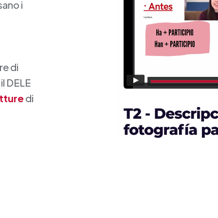
sano i
re di
 il DELE
utture
di