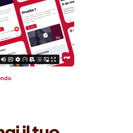
mondo
i il tuo