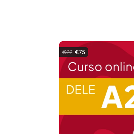
€99
€75