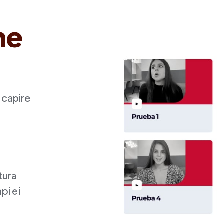
me
 capire

tura
pi e i