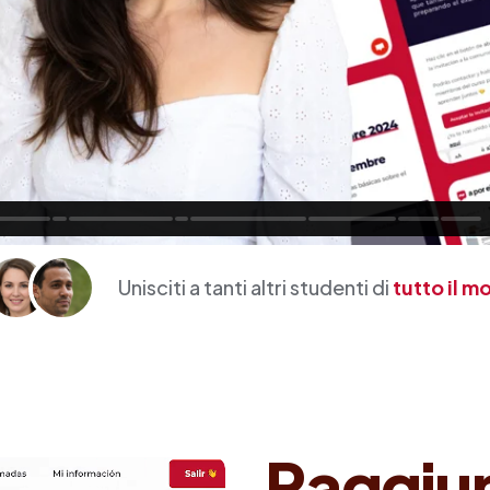
Unisciti a tanti altri studenti di
tutto il 
Raggiung