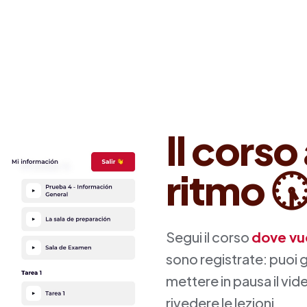
Il corso
ritmo 
Segui il corso
dove vu
sono registrate: puoi 
mettere in pausa il vid
rivedere le lezioni...