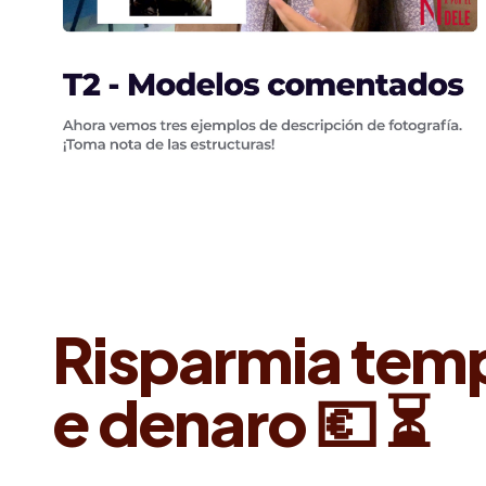
Risparmia tem
e denaro 💶
⏳