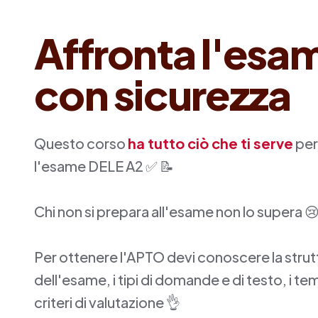
Affronta l'esa
con sicurezza
Questo corso
ha tutto ciò che ti serve
per
l'esame DELE A2 ✅ 📝
Chi non si prepara all'esame non lo supera

Per ottenere l'APTO devi conoscere la strut
dell'esame, i tipi di domande e di testo, i tem
criteri di valutazione 👌