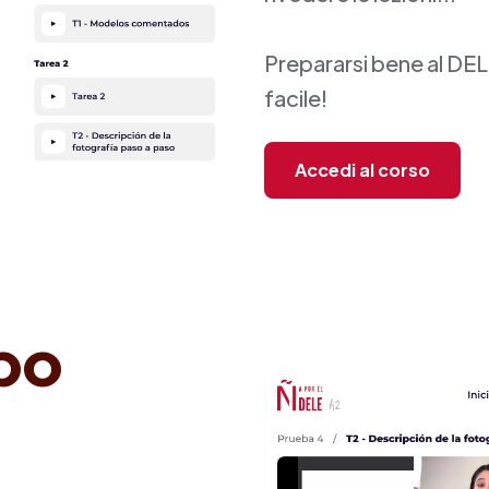
Prepararsi bene al DEL
facile!
Accedi al corso
po