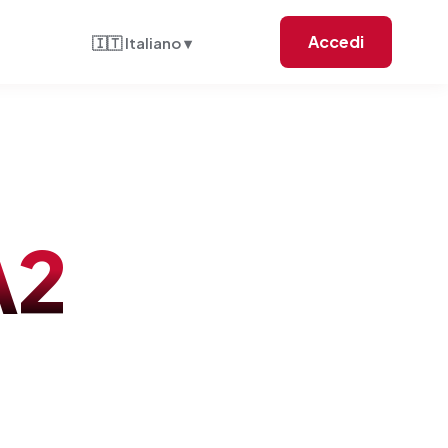
Accedi
🇮🇹 Italiano ▾
A2