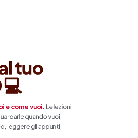
 al tuo

💻
oi e come vuoi.
Le lezioni
guardarle quando vuoi,
eo, leggere gli appunti,