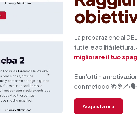
obietti
La preparazione al DELE
tutte le abilità (lettura
migliorare il tuo spa
È un'ottima motivazio
con metodo 📚🦻✍🗣
Acquista ora